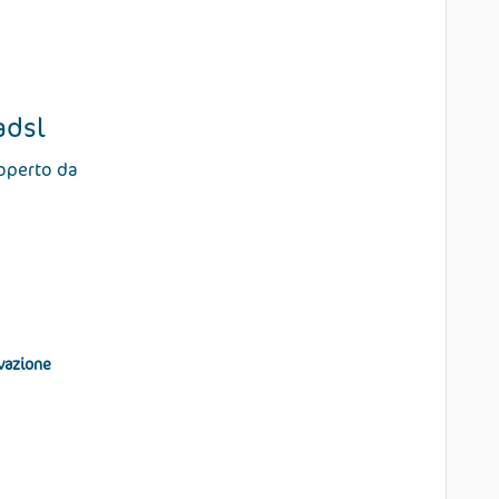
adsl
coperto da
ivazione